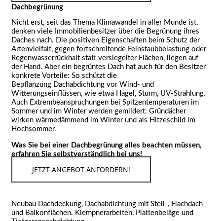
Dachbegrünung
Nicht erst, seit das Thema Klimawandel in aller Munde ist,
denken viele Immobilienbesitzer über die Begrünung ihres
Daches nach. Die positiven Eigenschaften beim Schutz der
Artenvielfalt, gegen fortschreitende Feinstaubbelastung oder
Regenwasserrückhalt statt versiegelter Flächen, liegen auf
der Hand. Aber ein begrüntes Dach hat auch für den Besitzer
konkrete Vorteile: So schützt die
Bepflanzung Dachabdichtung vor Wind- und
Witterungseinflüssen, wie etwa Hagel, Sturm, UV-Strahlung.
Auch Extrembeanspruchungen bei Spitzentemperaturen im
Sommer und im Winter werden gemildert: Gründächer
wirken wärmedämmend im Winter und als Hitzeschild im
Hochsommer.
Was Sie bei einer Dachbegrünung alles beachten müssen,
erfahren Sie selbstverständlich bei uns!
JETZT ANGEBOT ANFORDERN!
Neubau Dachdeckung, Dachabdichtung mit Steil-, Flachdach
und Balkonflächen. Klempnerarbeiten, Plattenbeläge und