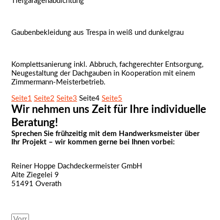
Tiefgaragenabdichtung
Gaubenbekleidung aus Trespa in weiß und dunkelgrau
Komplettsanierung inkl. Abbruch, fachgerechter Entsorgung,
Neugestaltung der Dachgauben in Kooperation mit einem
Zimmermann-Meisterbetrieb.
Seite
1
Seite
2
Seite
3
Seite
4
Seite
5
Wir nehmen uns Zeit für Ihre individuelle
Beratung!
Sprechen Sie frühzeitig mit dem Handwerksmeister über
Ihr Projekt – wir kommen gerne bei Ihnen vorbei:
Reiner Hoppe Dachdeckermeister GmbH
Alte Ziegelei 9
51491 Overath
Telefon 02204 73593
ed.retsiemrekcedhcad-eppoh@ofni