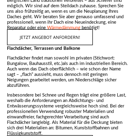
Bergischen Land traditionell verbreitet – aus Schiefer sind
möglich. Wir sind auf dem Steildach zuhause. Sprechen Sie
uns also frühzeitig an, wenn es um die Neuplanung Ihres
Daches geht. Wir beraten Sie aber genauso umfassend und
professionell, wenn ihr Dach eine Neueindeckung, eine
Reparatur oder eine
Wärmedämmung
benötigt!
JETZT ANGEBOT ANFORDERN!
Flachdächer, Terrassen und Balkone
Flachdächer findet man sowohl im privaten (Stichwort:
Bungalow, Bauhausstil, etc.)als auch im industriellen Bereich.
Auch wenn das Dach oberflächlich – wie schon der Name
sagt – „flach“ aussieht, muss dennoch mit geringen
Neigungen gearbeitet werden, um Niederschläge sicher
abzuführen.
Insbesondere bei Schnee und Regen trägt eine größere Last,
weshalb die Anforderungen an Abdichtungs- und
Entwässerungssysteme vergleichsweise hoch sind. Bei der
professionellen Verwendung robuster Materialien und
einwandfreier, fachgerechter Verarbeitung sind auch
Flachdächer langlebig. Als Material für die Deckung bieten
sich drei Materialien an: Bitumen, Kunststoffbahnen und
Flüssigkunststoff.