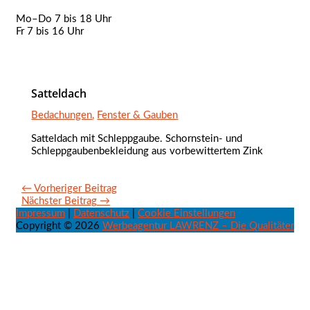
Mo–Do 7 bis 18 Uhr
Fr 7 bis 16 Uhr
Satteldach
Bedachungen
,
Fenster & Gauben
Satteldach mit Schleppgaube. Schornstein- und
Schleppgaubenbekleidung aus vorbewittertem Zink
←
Vorheriger Beitrag
Nächster Beitrag
→
Impressum
|
Datenschutz
|
Cookie Einstellungen
Copyright © 2026
Werbeagentur LAWRENZ – Die Qualitäter